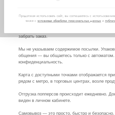
можно забрать в ближайшем пункте выдачи ил
доплат, даже за один флакон.
Продолжая использовать сайт, вы соглашаетесь с использованием
также с
условиями обработки персональных данных
и
публич
Самовывоз доступен по всей России, включая
позднего вечера или круглосуточно. Достаточн
забрать заказ.
Мы не указываем содержимое посылки. Упаковк
общения — вы общаетесь только с автоматом. 
конфиденциальность.
Карта с доступными точками отображается пр
рядом с метро, в торговых центрах, возле про
Отгрузка попперсов происходит ежедневно. Дос
виден в личном кабинете.
Самовывоз — это просто, быстро и безопасно.