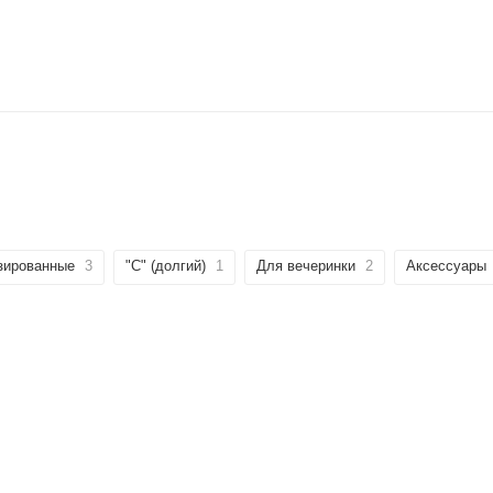
зированные
3
"C" (долгий)
1
Для вечеринки
2
Аксессуары