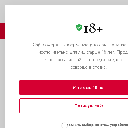
Москва
+7(495)199-69-69
ЗАКАЗАТЬ ЗВОНОК
18+
🏪 МАГАЗИНЫ
🛒 КАТАЛОГ
Сайт содержит информацию и товары, предназ
исключительно для лиц старше 18 лет. Про
Самовывоз попперсов в Мо
использование сайта, вы подтверждаете с
совершеннолетие.
—
—
Главная страница
Акции
Самовывоз попперсов в Москве —
Мне есть 18 лет
экспресс доставка
Покинуть сайт
Запомнить выбор на этом устройств
Если вы не хотите ждать курьера или стоять в