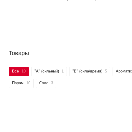
Товары
Все
10
"А" (сильный)
1
"B" (сила/время)
5
Аромати
Парам
10
Соло
3